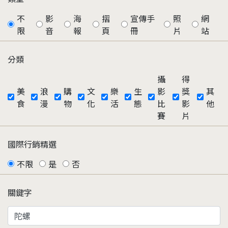
不
影
海
摺
宣傳手
照
網
限
音
報
頁
冊
片
站
分類
攝
得
美
浪
購
文
樂
生
影
獎
其
食
漫
物
化
活
態
比
影
他
賽
片
國際行銷精選
不限
是
否
關鍵字