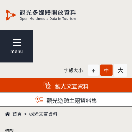
觀光多媒體開放資料
menu
大
字級大小
中
小
觀光文宣資料
觀光遊憩主題資料集
首頁
觀光文宣資料
類型