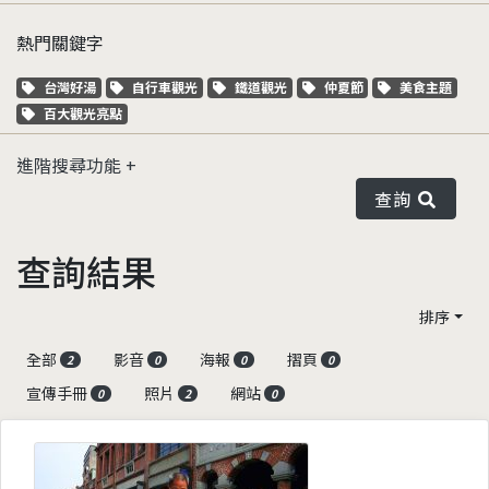
熱門關鍵字
關鍵字標籤
關鍵字標籤
關鍵字標籤
關鍵字標籤
關鍵字標籤
台灣好湯
自行車觀光
鐵道觀光
仲夏節
美食主題
關鍵字標籤
百大觀光亮點
進階搜尋功能
查詢
查詢結果
排序
全部
影音
海報
摺頁
2
0
0
0
宣傳手冊
照片
網站
0
2
0