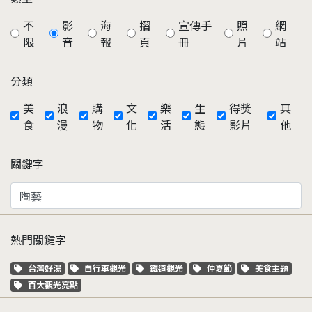
不
影
海
摺
宣傳手
照
網
限
音
報
頁
冊
片
站
分類
美
浪
購
文
樂
生
得獎
其
食
漫
物
化
活
態
影片
他
關鍵字
熱門關鍵字
關鍵字標籤
關鍵字標籤
關鍵字標籤
關鍵字標籤
關鍵字標籤
台灣好湯
自行車觀光
鐵道觀光
仲夏節
美食主題
關鍵字標籤
百大觀光亮點