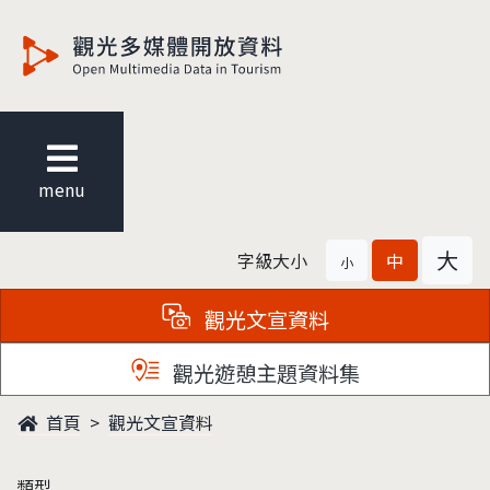
觀光多媒體開放資料
menu
大
字級大小
中
小
觀光文宣資料
觀光遊憩主題資料集
首頁
觀光文宣資料
類型