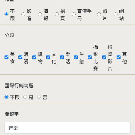
不
影
海
摺
宣傳手
照
網
限
音
報
頁
冊
片
站
分類
攝
得
美
浪
購
文
樂
生
影
獎
其
食
漫
物
化
活
態
比
影
他
賽
片
國際行銷精選
不限
是
否
關鍵字