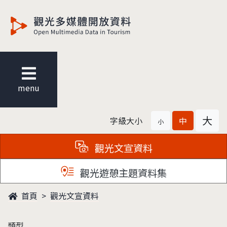
觀光多媒體開放資料
menu
大
字級大小
中
小
觀光文宣資料
觀光遊憩主題資料集
首頁
觀光文宣資料
類型