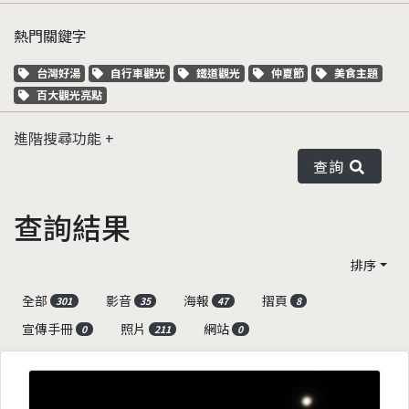
熱門關鍵字
關鍵字標籤
關鍵字標籤
關鍵字標籤
關鍵字標籤
關鍵字標籤
台灣好湯
自行車觀光
鐵道觀光
仲夏節
美食主題
關鍵字標籤
百大觀光亮點
進階搜尋功能
查詢
查詢結果
排序
全部
影音
海報
摺頁
301
35
47
8
宣傳手冊
照片
網站
0
211
0