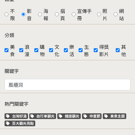
不
影
海
摺
宣傳手
照
網
限
音
報
頁
冊
片
站
分類
美
浪
購
文
樂
生
得獎
其
食
漫
物
化
活
態
影片
他
關鍵字
熱門關鍵字
關鍵字標籤
關鍵字標籤
關鍵字標籤
關鍵字標籤
關鍵字標籤
台灣好湯
自行車觀光
鐵道觀光
仲夏節
美食主題
關鍵字標籤
百大觀光亮點