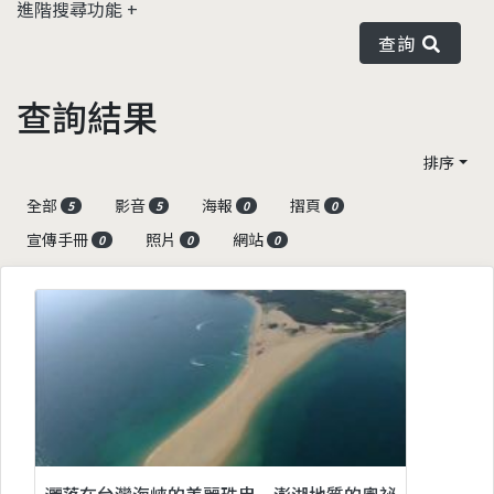
進階搜尋功能
查詢
查詢結果
排序
全部
影音
海報
摺頁
5
5
0
0
宣傳手冊
照片
網站
0
0
0
灑落在台灣海峽的美麗珠串─澎湖地質的奧祕