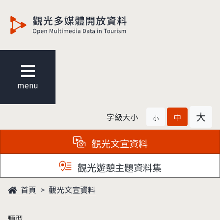
觀光多媒體開放資料
menu
大
字級大小
中
小
觀光文宣資料
觀光遊憩主題資料集
首頁
觀光文宣資料
類型