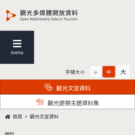
觀光多媒體開放資料
menu
大
字級大小
中
小
觀光文宣資料
觀光遊憩主題資料集
首頁
觀光文宣資料
類型