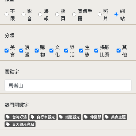
不
影
海
摺
宣傳手
照
網
限
音
報
頁
冊
片
站
分類
美
浪
購
文
樂
生
攝影
其
食
漫
物
化
活
態
比賽
他
關鍵字
熱門關鍵字
關鍵字標籤
關鍵字標籤
關鍵字標籤
關鍵字標籤
關鍵字標籤
台灣好湯
自行車觀光
鐵道觀光
仲夏節
美食主題
關鍵字標籤
百大觀光亮點