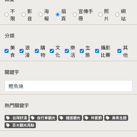
不
影
海
摺
宣傳手
照
網
限
音
報
頁
冊
片
站
分類
美
浪
購
文
樂
生
攝影
其
食
漫
物
化
活
態
比賽
他
關鍵字
熱門關鍵字
關鍵字標籤
關鍵字標籤
關鍵字標籤
關鍵字標籤
關鍵字標籤
台灣好湯
自行車觀光
鐵道觀光
仲夏節
美食主題
關鍵字標籤
百大觀光亮點