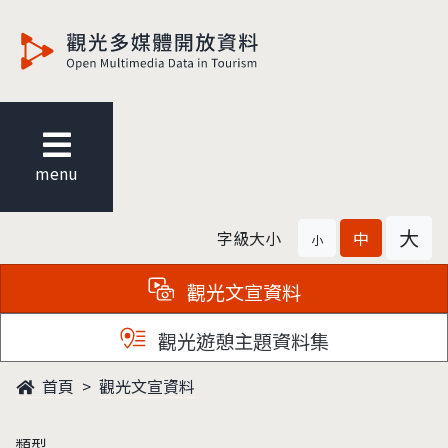
觀光多媒體開放資料
menu
大
字級大小
中
小
觀光文宣資料
觀光遊憩主題資料集
首頁
觀光文宣資料
類型