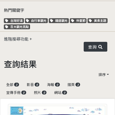
熱門關鍵字
關鍵字標籤
關鍵字標籤
關鍵字標籤
關鍵字標籤
關鍵字標籤
台灣好湯
自行車觀光
鐵道觀光
仲夏節
美食主題
關鍵字標籤
百大觀光亮點
進階搜尋功能
查詢
查詢結果
排序
全部
影音
海報
摺頁
3
0
0
3
宣傳手冊
照片
網站
0
0
0