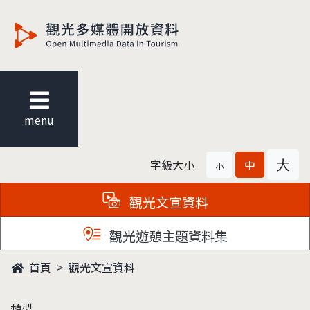
觀光多媒體開放資料
menu
大
字級大小
中
小
觀光文宣資料
觀光遊憩主題資料集
首頁
觀光文宣資料
類型