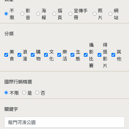
不
影
海
摺
宣傳手
照
網
限
音
報
頁
冊
片
站
分類
攝
得
美
浪
購
文
樂
生
影
獎
其
食
漫
物
化
活
態
比
影
他
賽
片
國際行銷精選
不限
是
否
關鍵字