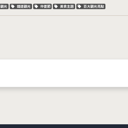
字標籤
關鍵字標籤
關鍵字標籤
關鍵字標籤
關鍵字標籤
車觀光
鐵道觀光
仲夏節
美食主題
百大觀光亮點