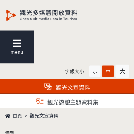
觀光多媒體開放資料
menu
大
字級大小
中
小
觀光文宣資料
觀光遊憩主題資料集
首頁
觀光文宣資料
類型