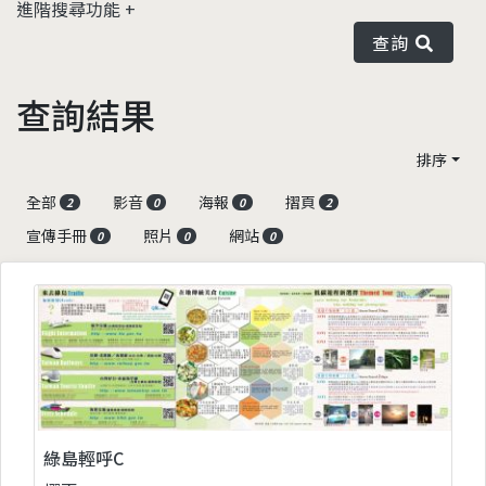
進階搜尋功能
查詢
查詢結果
排序
全部
影音
海報
摺頁
2
0
0
2
宣傳手冊
照片
網站
0
0
0
綠島輕呼C