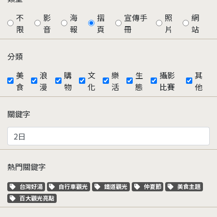
不
影
海
摺
宣傳手
照
網
限
音
報
頁
冊
片
站
分類
美
浪
購
文
樂
生
攝影
其
食
漫
物
化
活
態
比賽
他
關鍵字
熱門關鍵字
關鍵字標籤
關鍵字標籤
關鍵字標籤
關鍵字標籤
關鍵字標籤
台灣好湯
自行車觀光
鐵道觀光
仲夏節
美食主題
關鍵字標籤
百大觀光亮點