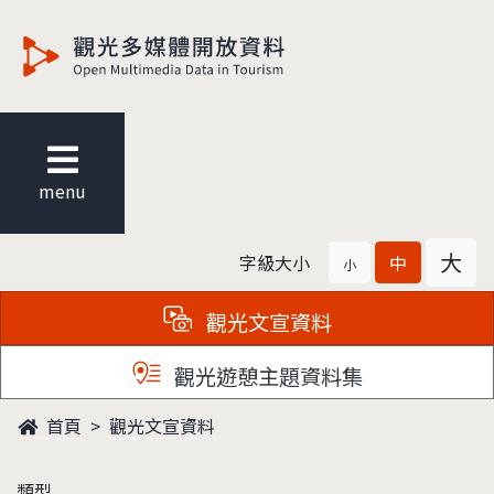
觀光多媒體開放資料
menu
大
字級大小
中
小
觀光文宣資料
觀光遊憩主題資料集
首頁
觀光文宣資料
類型