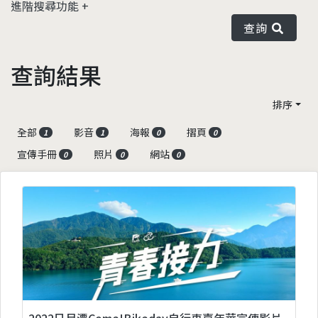
進階搜尋功能
查詢
查詢結果
排序
全部
影音
海報
摺頁
1
1
0
0
宣傳手冊
照片
網站
0
0
0
2022日月潭Come!Bikeday自行車嘉年華宣傳影片-