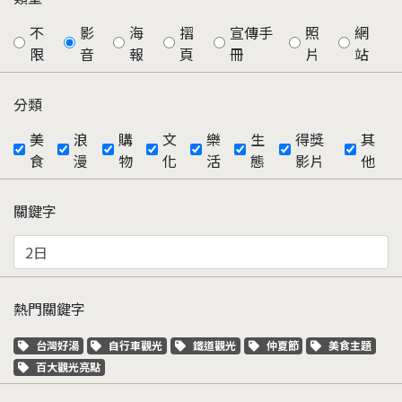
不
影
海
摺
宣傳手
照
網
限
音
報
頁
冊
片
站
分類
美
浪
購
文
樂
生
得獎
其
食
漫
物
化
活
態
影片
他
關鍵字
熱門關鍵字
關鍵字標籤
關鍵字標籤
關鍵字標籤
關鍵字標籤
關鍵字標籤
台灣好湯
自行車觀光
鐵道觀光
仲夏節
美食主題
關鍵字標籤
百大觀光亮點