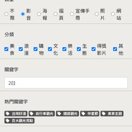
不
影
海
摺
宣傳手
照
網
限
音
報
頁
冊
片
站
分類
美
浪
購
文
樂
生
得獎
其
食
漫
物
化
活
態
影片
他
關鍵字
熱門關鍵字
關鍵字標籤
關鍵字標籤
關鍵字標籤
關鍵字標籤
關鍵字標籤
台灣好湯
自行車觀光
鐵道觀光
仲夏節
美食主題
關鍵字標籤
百大觀光亮點