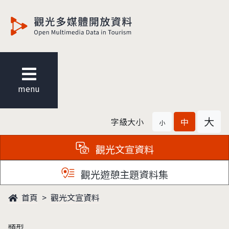
觀光多媒體開放資料
menu
大
字級大小
中
小
觀光文宣資料
觀光遊憩主題資料集
首頁
觀光文宣資料
類型