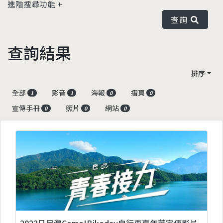
進階搜尋功能
查詢
查詢結果
排序
全部
影音
海報
摺頁
1
1
0
0
宣傳手冊
照片
網站
0
0
0
2022日月潭Come!Bikeday自行車嘉年華宣傳影片-