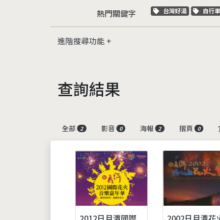
關鍵字標籤
關鍵
台灣好湯
自行
熱門關鍵字
進階搜尋功能
查詢結果
全部
影音
海報
摺頁
2
0
2
0
2012日月潭國際
2002日月潭花