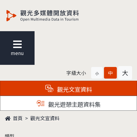
觀光多媒體開放資料
menu
大
字級大小
中
小
觀光文宣資料
觀光遊憩主題資料集
首頁
觀光文宣資料
類型