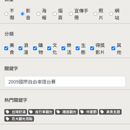
不
影
海
摺
宣傳手
照
網
限
音
報
頁
冊
片
站
分類
美
浪
購
文
樂
生
得獎
其
食
漫
物
化
活
態
影片
他
關鍵字
熱門關鍵字
關鍵字標籤
關鍵字標籤
關鍵字標籤
關鍵字標籤
關鍵字標籤
台灣好湯
自行車觀光
鐵道觀光
仲夏節
美食主題
關鍵字標籤
百大觀光亮點