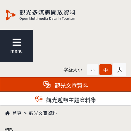
觀光多媒體開放資料
menu
大
字級大小
中
小
觀光文宣資料
觀光遊憩主題資料集
首頁
觀光文宣資料
類型