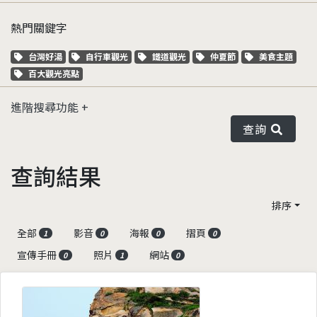
熱門關鍵字
關鍵字標籤
關鍵字標籤
關鍵字標籤
關鍵字標籤
關鍵字標籤
台灣好湯
自行車觀光
鐵道觀光
仲夏節
美食主題
關鍵字標籤
百大觀光亮點
進階搜尋功能
查詢
查詢結果
排序
全部
影音
海報
摺頁
1
0
0
0
宣傳手冊
照片
網站
0
1
0