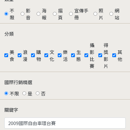
不
影
海
摺
宣傳手
照
網
限
音
報
頁
冊
片
站
分類
攝
得
美
浪
購
文
樂
生
影
獎
其
食
漫
物
化
活
態
比
影
他
賽
片
國際行銷精選
不限
是
否
關鍵字