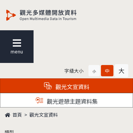
觀光多媒體開放資料
menu
大
字級大小
中
小
觀光文宣資料
觀光遊憩主題資料集
首頁
觀光文宣資料
類型