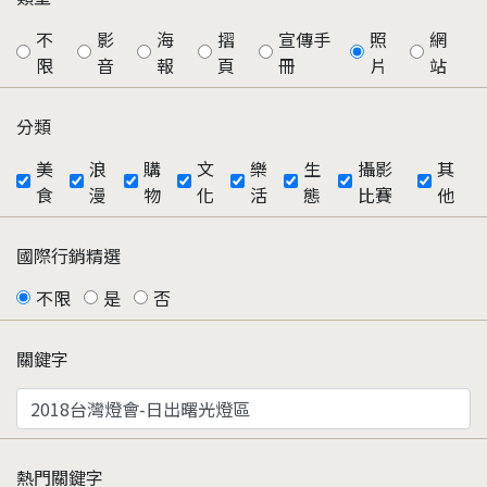
不
影
海
摺
宣傳手
照
網
限
音
報
頁
冊
片
站
分類
美
浪
購
文
樂
生
攝影
其
食
漫
物
化
活
態
比賽
他
國際行銷精選
不限
是
否
關鍵字
熱門關鍵字