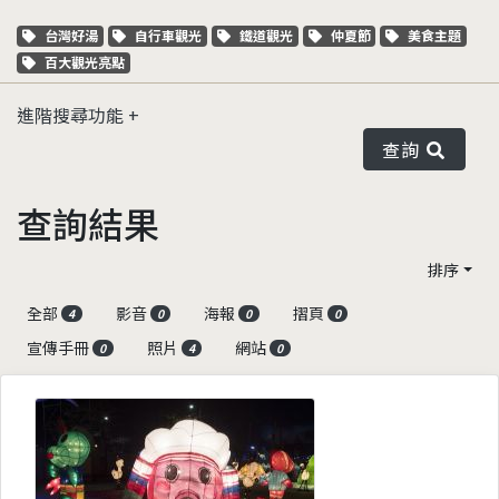
關鍵字標籤
關鍵字標籤
關鍵字標籤
關鍵字標籤
關鍵字標籤
台灣好湯
自行車觀光
鐵道觀光
仲夏節
美食主題
關鍵字標籤
百大觀光亮點
進階搜尋功能
查詢
查詢結果
排序
全部
影音
海報
摺頁
4
0
0
0
宣傳手冊
照片
網站
0
4
0