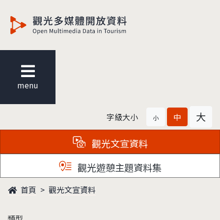
觀光多媒體開放資料
menu
大
字級大小
中
小
觀光文宣資料
觀光遊憩主題資料集
首頁
觀光文宣資料
類型