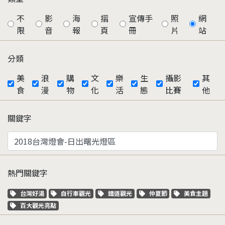
不
影
海
摺
宣傳手
照
網
限
音
報
頁
冊
片
站
分類
美
浪
購
文
樂
生
攝影
其
食
漫
物
化
活
態
比賽
他
關鍵字
熱門關鍵字
關鍵字標籤
關鍵字標籤
關鍵字標籤
關鍵字標籤
關鍵字標籤
台灣好湯
自行車觀光
鐵道觀光
仲夏節
美食主題
關鍵字標籤
百大觀光亮點