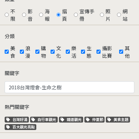
不
影
海
摺
宣傳手
照
網
限
音
報
頁
冊
片
站
分類
美
浪
購
文
樂
生
攝影
其
食
漫
物
化
活
態
比賽
他
關鍵字
熱門關鍵字
關鍵字標籤
關鍵字標籤
關鍵字標籤
關鍵字標籤
關鍵字標籤
台灣好湯
自行車觀光
鐵道觀光
仲夏節
美食主題
關鍵字標籤
百大觀光亮點