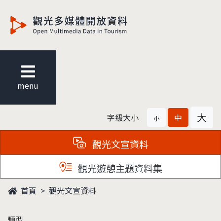
觀光多媒體開放資料
menu
大
字級大小
中
小
觀光文宣資料
觀光遊憩主題資料集
首頁
觀光文宣資料
類型