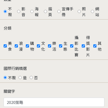
不
影
海
摺
宣傳手
照
網
限
音
報
頁
冊
片
站
分類
攝
得
美
浪
購
文
樂
生
影
獎
其
食
漫
物
化
活
態
比
影
他
賽
片
國際行銷精選
不限
是
否
關鍵字