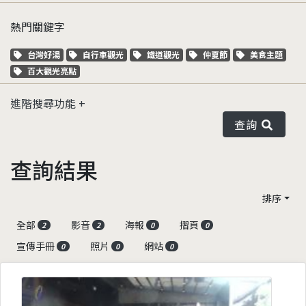
熱門關鍵字
關鍵字標籤
關鍵字標籤
關鍵字標籤
關鍵字標籤
關鍵字標籤
台灣好湯
自行車觀光
鐵道觀光
仲夏節
美食主題
關鍵字標籤
百大觀光亮點
進階搜尋功能
查詢
查詢結果
排序
全部
影音
海報
摺頁
2
2
0
0
宣傳手冊
照片
網站
0
0
0