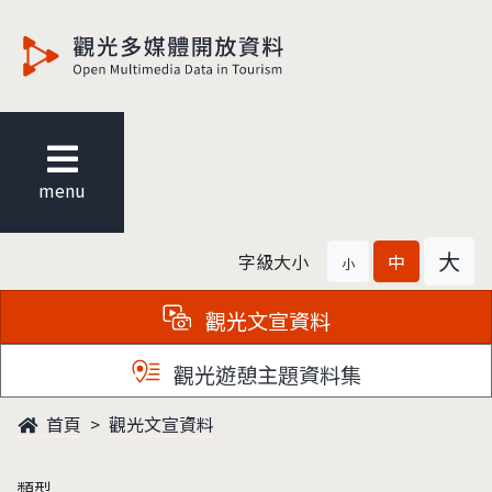
觀光多媒體開放資料
menu
大
字級大小
中
小
觀光文宣資料
觀光遊憩主題資料集
首頁
觀光文宣資料
類型