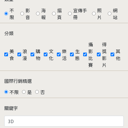
不
影
海
摺
宣傳手
照
網
限
音
報
頁
冊
片
站
分類
攝
得
美
浪
購
文
樂
生
影
獎
其
食
漫
物
化
活
態
比
影
他
賽
片
國際行銷精選
不限
是
否
關鍵字