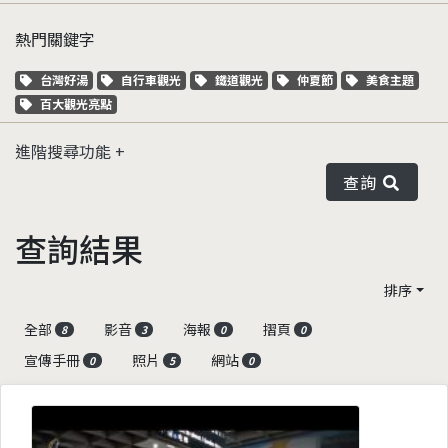
熱門關鍵字
關鍵字標籤
關鍵字標籤
關鍵字標籤
關鍵字標籤
關鍵字標籤
台灣好湯
自行車觀光
鐵道觀光
仲夏節
美食主題
關鍵字標籤
百大觀光亮點
進階搜尋功能
查詢
查詢結果
排序
全部
影音
海報
摺頁
8
3
0
0
宣傳手冊
照片
網站
0
5
0