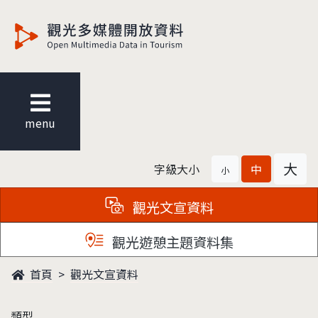
觀光多媒體開放資料
menu
大
字級大小
中
小
觀光文宣資料
觀光遊憩主題資料集
首頁
觀光文宣資料
類型