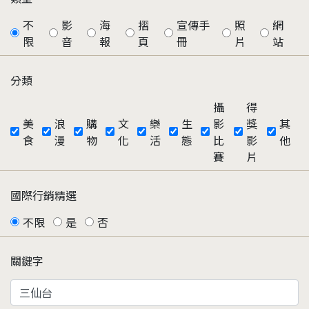
不
影
海
摺
宣傳手
照
網
限
音
報
頁
冊
片
站
分類
攝
得
美
浪
購
文
樂
生
影
獎
其
食
漫
物
化
活
態
比
影
他
賽
片
國際行銷精選
不限
是
否
關鍵字