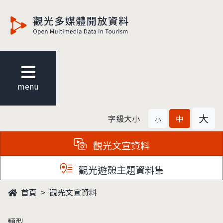
觀光多媒體開放資料
menu
大
字級大小
中
小
觀光文宣資料
觀光遊憩主題資料集
首頁
觀光文宣資料
類型