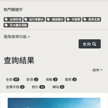
熱門關鍵字
關鍵字標籤
關鍵字標籤
關鍵字標籤
關鍵字標籤
關鍵字標籤
台灣好湯
自行車觀光
鐵道觀光
仲夏節
美食主題
關鍵字標籤
百大觀光亮點
進階搜尋功能
查詢
查詢結果
排序
全部
影音
海報
摺頁
47
2
3
5
宣傳手冊
照片
網站
0
37
0