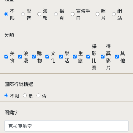
不
影
海
摺
宣傳手
照
網
限
音
報
頁
冊
片
站
分類
攝
得
美
浪
購
文
樂
生
影
獎
其
食
漫
物
化
活
態
比
影
他
賽
片
國際行銷精選
不限
是
否
關鍵字