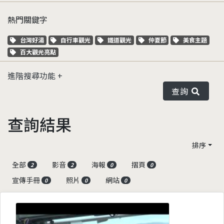
熱門關鍵字
關鍵字標籤
關鍵字標籤
關鍵字標籤
關鍵字標籤
關鍵字標籤
台灣好湯
自行車觀光
鐵道觀光
仲夏節
美食主題
關鍵字標籤
百大觀光亮點
進階搜尋功能
查詢
查詢結果
排序
全部
影音
海報
摺頁
2
2
0
0
宣傳手冊
照片
網站
0
0
0