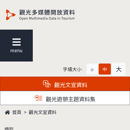
觀光多媒體開放資料
menu
大
字級大小
中
小
觀光文宣資料
觀光遊憩主題資料集
首頁
觀光文宣資料
類型