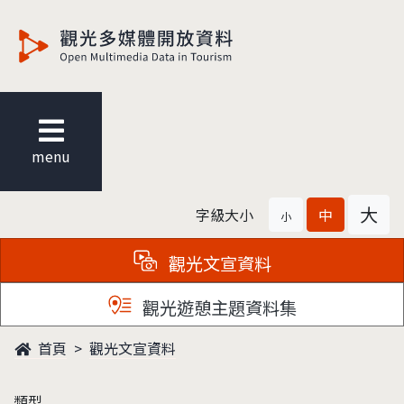
觀光多媒體開放資料
menu
大
字級大小
中
小
觀光文宣資料
觀光遊憩主題資料集
首頁
觀光文宣資料
類型