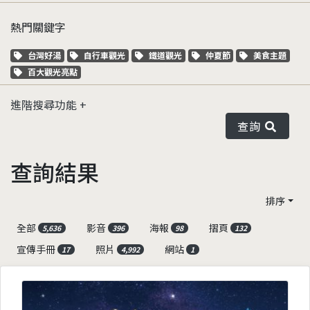
熱門關鍵字
關鍵字標籤
關鍵字標籤
關鍵字標籤
關鍵字標籤
關鍵字標籤
台灣好湯
自行車觀光
鐵道觀光
仲夏節
美食主題
關鍵字標籤
百大觀光亮點
進階搜尋功能
查詢
查詢結果
排序
全部
影音
海報
摺頁
5,636
396
98
132
宣傳手冊
照片
網站
17
4,992
1