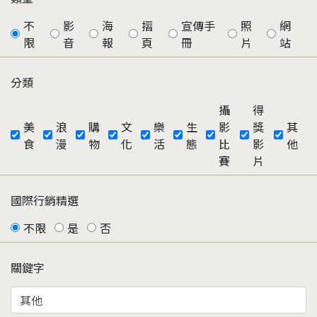
不
影
海
摺
宣傳手
照
網
限
音
報
頁
冊
片
站
分類
攝
得
美
浪
購
文
樂
生
影
獎
其
食
漫
物
化
活
態
比
影
他
賽
片
國際行銷精選
不限
是
否
關鍵字