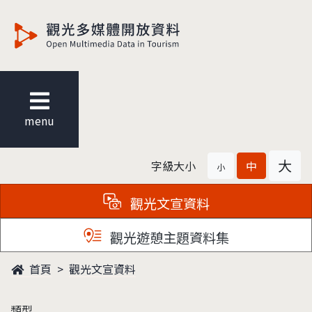
觀光多媒體開放資料
menu
大
字級大小
中
小
觀光文宣資料
觀光遊憩主題資料集
首頁
觀光文宣資料
類型