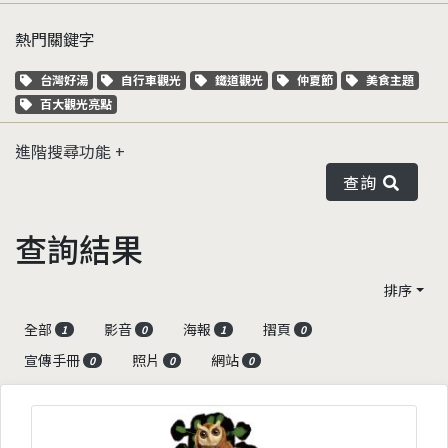
熱門關鍵字
關鍵字標籤
關鍵字標籤
關鍵字標籤
關鍵字標籤
關鍵字標籤
台灣好湯
自行車觀光
鐵道觀光
仲夏節
美食主題
關鍵字標籤
百大觀光亮點
進階搜尋功能
查詢
查詢結果
排序
全部
影音
海報
摺頁
1
0
1
0
宣傳手冊
照片
網站
0
0
0