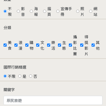
不
影
海
摺
宣傳手
照
網
限
音
報
頁
冊
片
站
分類
攝
得
美
浪
購
文
樂
生
影
獎
其
食
漫
物
化
活
態
比
影
他
賽
片
國際行銷精選
不限
是
否
關鍵字