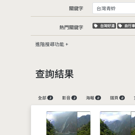
關鍵字
關鍵字標籤
關鍵
台灣好湯
自行
熱門關鍵字
進階搜尋功能
查詢結果
全部
影音
海報
摺頁
3
3
0
0