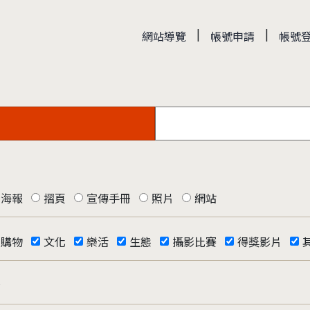
|
|
網站導覽
帳號申請
帳號
海報
摺頁
宣傳手冊
照片
網站
購物
文化
樂活
生態
攝影比賽
得獎影片
否