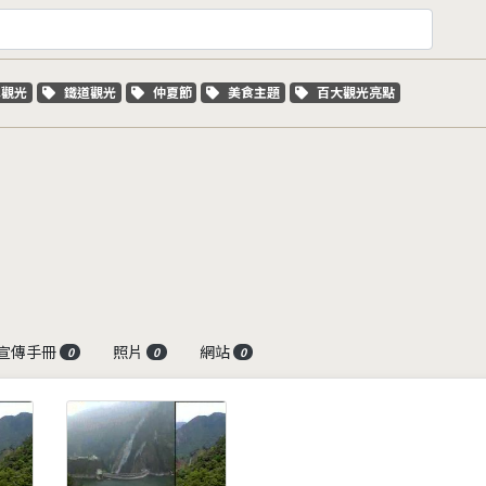
字標籤
關鍵字標籤
關鍵字標籤
關鍵字標籤
關鍵字標籤
車觀光
鐵道觀光
仲夏節
美食主題
百大觀光亮點
宣傳手冊
照片
網站
0
0
0