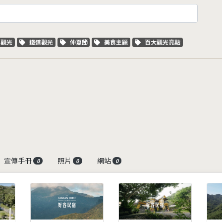
字標籤
關鍵字標籤
關鍵字標籤
關鍵字標籤
關鍵字標籤
車觀光
鐵道觀光
仲夏節
美食主題
百大觀光亮點
宣傳手冊
照片
網站
0
0
0