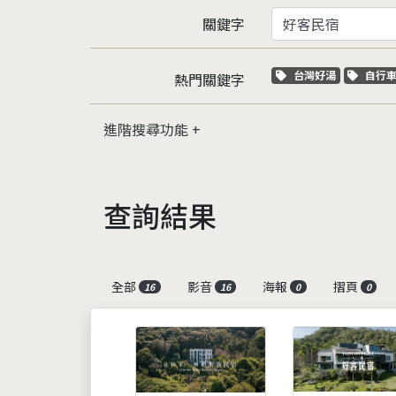
關鍵字
關鍵字標籤
關鍵
台灣好湯
自行
熱門關鍵字
進階搜尋功能
查詢結果
全部
影音
海報
摺頁
16
16
0
0