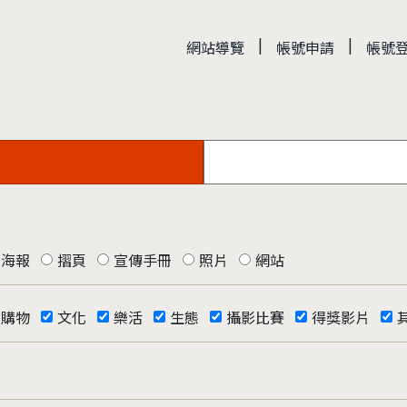
|
|
網站導覽
帳號申請
帳號
海報
摺頁
宣傳手冊
照片
網站
購物
文化
樂活
生態
攝影比賽
得獎影片
否