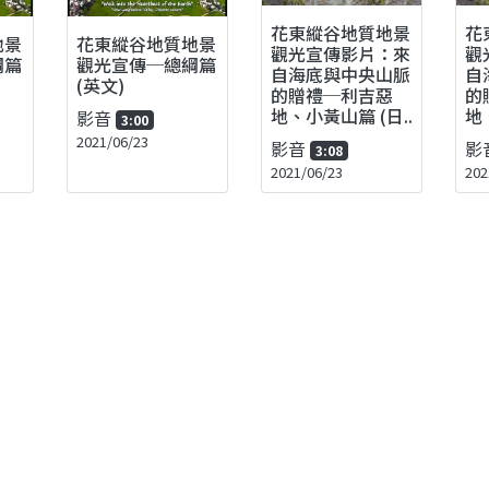
花東縱谷地質地景
花
地景
花東縱谷地質地景
觀光宣傳影片：來
觀
綱篇
觀光宣傳─總綱篇
自海底與中央山脈
自
(英文)
的贈禮─利吉惡
的
地、小黃山篇 (日..
地
影音
3:00
2021/06/23
影音
影
3:08
2021/06/23
202