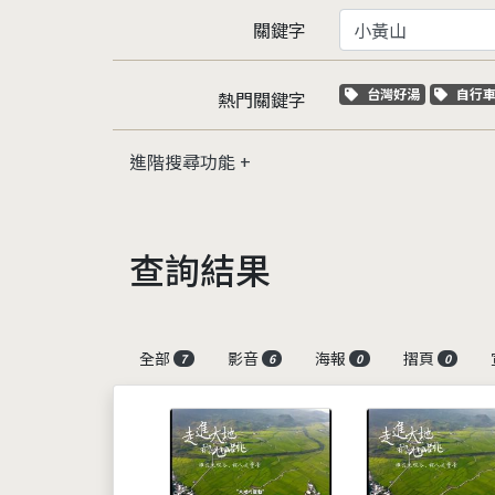
關鍵字
關鍵字標籤
關鍵
台灣好湯
自行
熱門關鍵字
進階搜尋功能
查詢結果
全部
影音
海報
摺頁
7
6
0
0