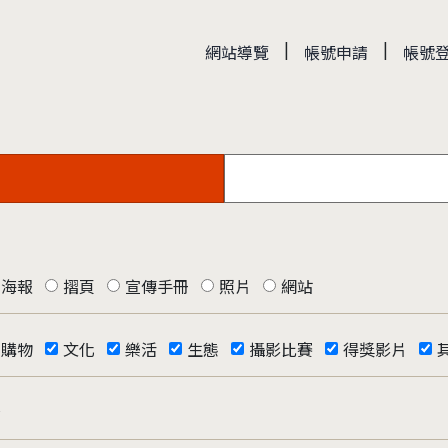
|
|
網站導覽
帳號申請
帳號
海報
摺頁
宣傳手冊
照片
網站
購物
文化
樂活
生態
攝影比賽
得獎影片
否