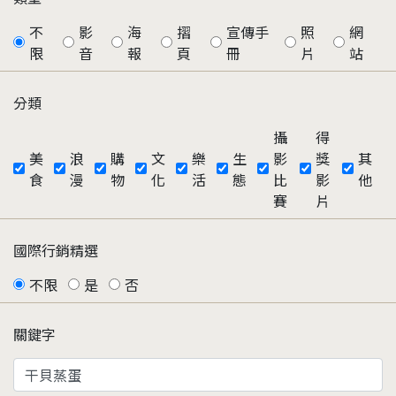
不
影
海
摺
宣傳手
照
網
限
音
報
頁
冊
片
站
分類
攝
得
美
浪
購
文
樂
生
影
獎
其
食
漫
物
化
活
態
比
影
他
賽
片
國際行銷精選
不限
是
否
關鍵字