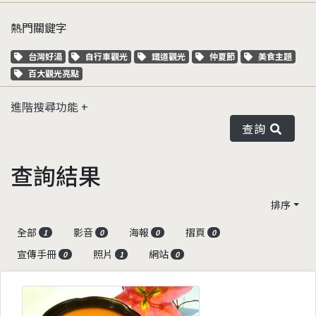
熱門關鍵字
關鍵字標籤
關鍵字標籤
關鍵字標籤
關鍵字標籤
關鍵字標籤
台灣好湯
自行車觀光
鐵道觀光
仲夏節
美食主題
關鍵字標籤
百大觀光亮點
進階搜尋功能
查詢
查詢結果
排序
全部
影音
海報
摺頁
1
0
0
0
宣傳手冊
照片
網站
0
1
0