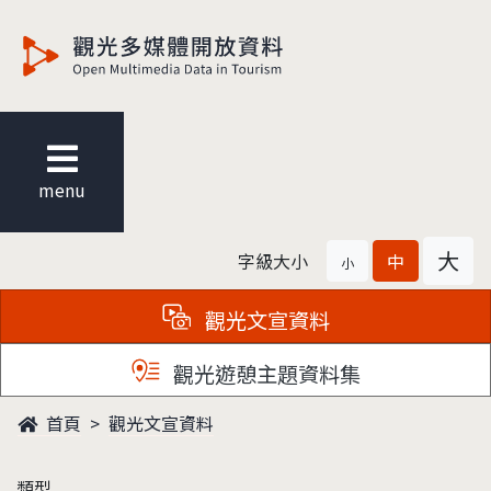
觀光多媒體開放資料
menu
大
字級大小
中
小
觀光文宣資料
觀光遊憩主題資料集
首頁
觀光文宣資料
類型