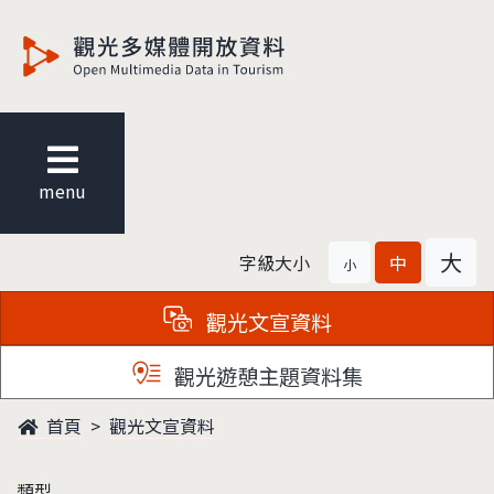
觀光多媒體開放資料
menu
大
字級大小
中
小
觀光文宣資料
觀光遊憩主題資料集
首頁
觀光文宣資料
類型