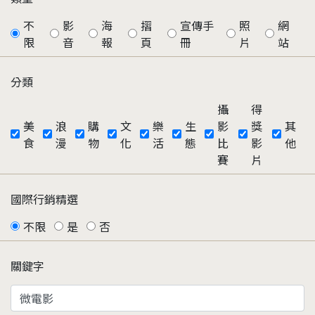
不
影
海
摺
宣傳手
照
網
限
音
報
頁
冊
片
站
分類
攝
得
美
浪
購
文
樂
生
影
獎
其
食
漫
物
化
活
態
比
影
他
賽
片
國際行銷精選
不限
是
否
關鍵字