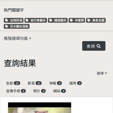
熱門關鍵字
關鍵字標籤
關鍵字標籤
關鍵字標籤
關鍵字標籤
關鍵字標籤
台灣好湯
自行車觀光
鐵道觀光
仲夏節
美食主題
關鍵字標籤
百大觀光亮點
進階搜尋功能
查詢
查詢結果
排序
全部
影音
海報
摺頁
22
22
0
0
宣傳手冊
照片
網站
0
0
0