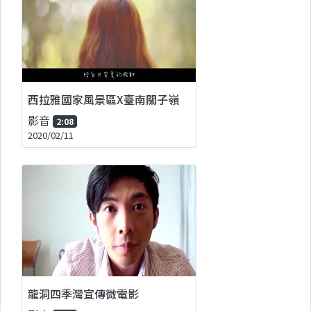
西拉雅國家風景區X臺南關子嶺
影音
2:08
2020/02/11
龍洞四季灣宣傳微電影