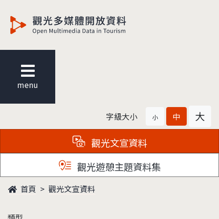
觀光多媒體開放資料
menu
大
字級大小
中
小
觀光文宣資料
觀光遊憩主題資料集
首頁
觀光文宣資料
類型