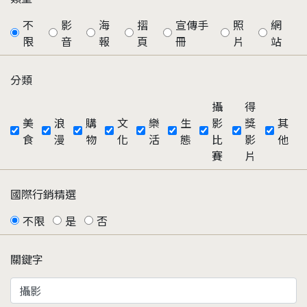
不
影
海
摺
宣傳手
照
網
限
音
報
頁
冊
片
站
分類
攝
得
美
浪
購
文
樂
生
影
獎
其
食
漫
物
化
活
態
比
影
他
賽
片
國際行銷精選
不限
是
否
關鍵字