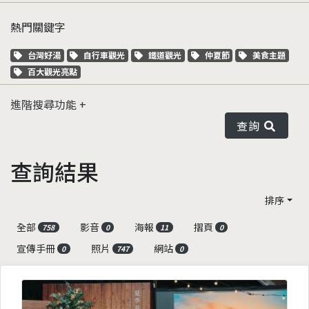
熱門關鍵字
關鍵字標籤
關鍵字標籤
關鍵字標籤
關鍵字標籤
關鍵字標籤
台灣好湯
自行車觀光
鐵道觀光
仲夏節
美食主題
關鍵字標籤
百大觀光亮點
進階搜尋功能
查詢
查詢結果
排序
全部
影音
海報
摺頁
758
0
11
0
宣傳手冊
照片
網站
0
747
0