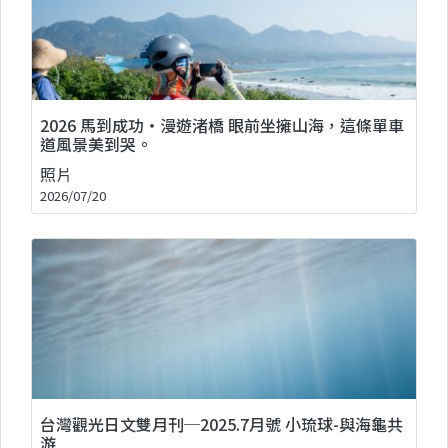
2026 馬到成功・漫遊渚橋 眼前坐擁山海，這條單車
道風景美到哭。
照片
2026/07/20
台灣觀光日文雙月刊─2025.7月號 小琉球-與海龜共
游