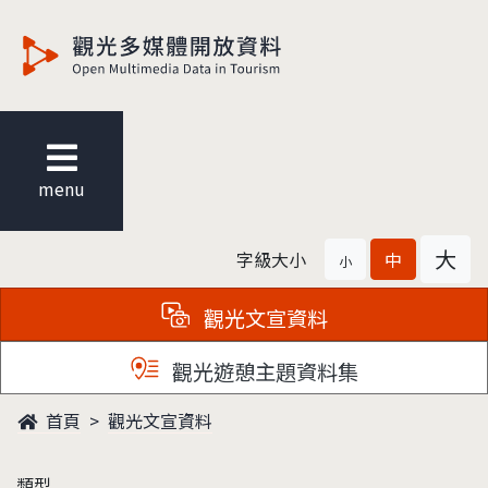
觀光多媒體開放資料
menu
大
字級大小
中
小
觀光文宣資料
觀光遊憩主題資料集
首頁
觀光文宣資料
類型