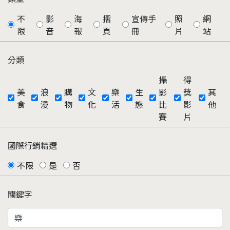
不
影
海
摺
宣傳手
照
網
限
音
報
頁
冊
片
站
分類
攝
得
美
浪
購
文
樂
生
影
獎
其
食
漫
物
化
活
態
比
影
他
賽
片
國際行銷精選
不限
是
否
關鍵字