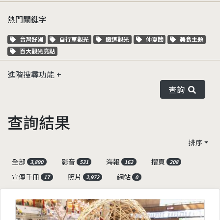
熱門關鍵字
關鍵字標籤
關鍵字標籤
關鍵字標籤
關鍵字標籤
關鍵字標籤
台灣好湯
自行車觀光
鐵道觀光
仲夏節
美食主題
關鍵字標籤
百大觀光亮點
進階搜尋功能
查詢
查詢結果
排序
全部
影音
海報
摺頁
3,890
531
162
208
宣傳手冊
照片
網站
17
2,972
0