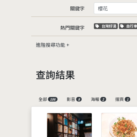
關鍵字
關鍵字標籤
關鍵
台灣好湯
自行
熱門關鍵字
進階搜尋功能
查詢結果
全部
影音
海報
摺頁
106
8
2
1