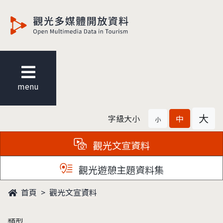
觀光多媒體開放資料
menu
大
字級大小
中
小
觀光文宣資料
觀光遊憩主題資料集
首頁
觀光文宣資料
類型