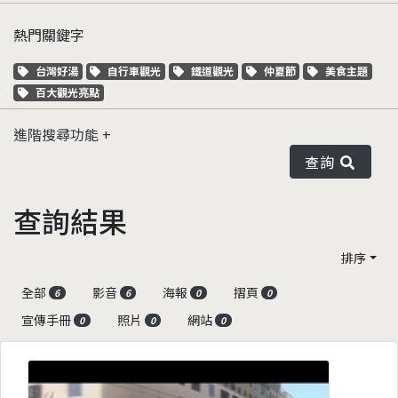
熱門關鍵字
關鍵字標籤
關鍵字標籤
關鍵字標籤
關鍵字標籤
關鍵字標籤
台灣好湯
自行車觀光
鐵道觀光
仲夏節
美食主題
關鍵字標籤
百大觀光亮點
進階搜尋功能
查詢
查詢結果
排序
全部
影音
海報
摺頁
6
6
0
0
宣傳手冊
照片
網站
0
0
0