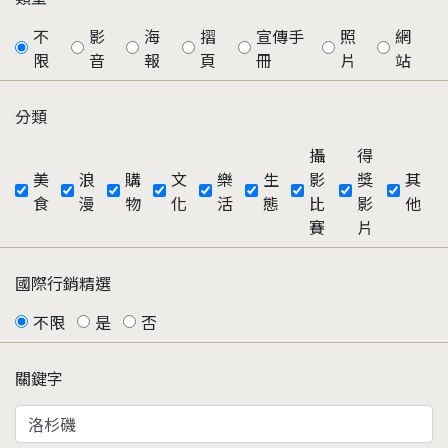
不
影
海
摺
宣傳手
照
網
限
音
報
頁
冊
片
站
分類
攝
得
美
浪
購
文
樂
生
影
獎
其
食
漫
物
化
活
態
比
影
他
賽
片
國際行銷精選
不限
是
否
關鍵字