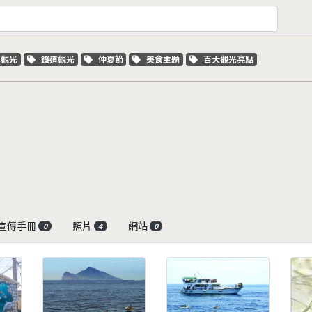
字標籤
關鍵字標籤
關鍵字標籤
關鍵字標籤
關鍵字標籤
車觀光
鐵道觀光
仲夏節
美食主題
百大觀光亮點
宣傳手冊
照片
網站
0
4
0