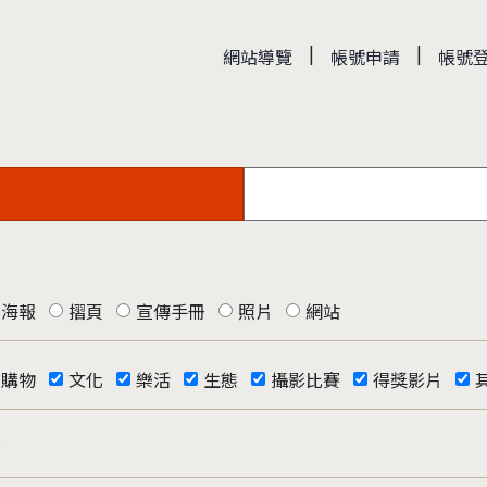
|
|
網站導覽
帳號申請
帳號
海報
摺頁
宣傳手冊
照片
網站
購物
文化
樂活
生態
攝影比賽
得獎影片
否