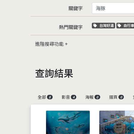
關鍵字
關鍵字標籤
關鍵
台灣好湯
自行
熱門關鍵字
進階搜尋功能
查詢結果
全部
影音
海報
摺頁
8
4
0
0