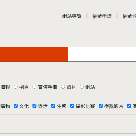
|
|
網站導覽
帳號申請
帳號
海報
摺頁
宣傳手冊
照片
網站
購物
文化
樂活
生態
攝影比賽
得獎影片
否