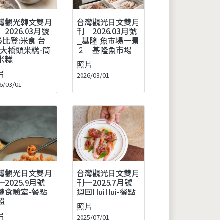
灣觀光韓文雙月
台灣觀光日文雙月
─2026.03月號
刊─2026.03月號
必比登:米食 台
_基隆 魚市場一景
-大橋頭米糕-筒
２＿基隆魚市場
米糕
照片
片
2026/03/01
6/03/01
灣觀光日文雙月
台灣觀光日文雙月
─2025.9月號
刊─2025.7月號
謎食驗室-餐點
迴回HuiHui-餐點
照
照片
片
2025/07/01