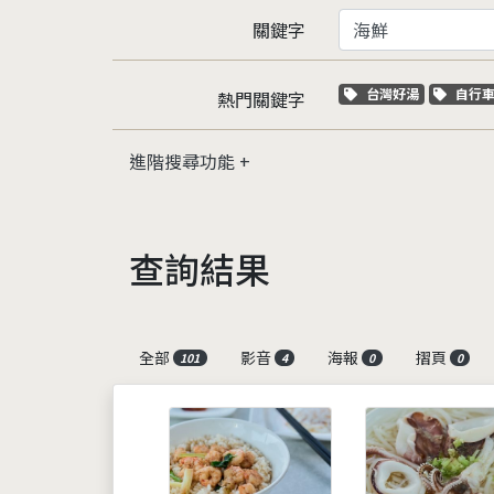
關鍵字
關鍵字標籤
關鍵
台灣好湯
自行
熱門關鍵字
進階搜尋功能
查詢結果
全部
影音
海報
摺頁
101
4
0
0