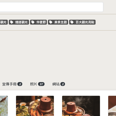
字標籤
關鍵字標籤
關鍵字標籤
關鍵字標籤
關鍵字標籤
車觀光
鐵道觀光
仲夏節
美食主題
百大觀光亮點
宣傳手冊
照片
網站
0
97
0