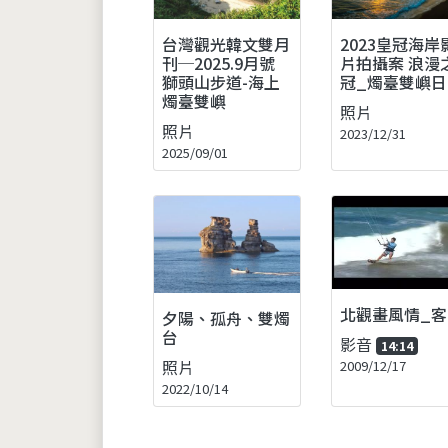
台灣觀光韓文雙月
2023皇冠海岸
刊─2025.9月號
片拍攝案 浪漫
獅頭山步道-海上
冠_燭臺雙嶼日
燭臺雙嶼
照片
照片
2023/12/31
2025/09/01
北觀畫風情_客
夕陽、孤舟、雙燭
台
影音
14:14
照片
2009/12/17
2022/10/14