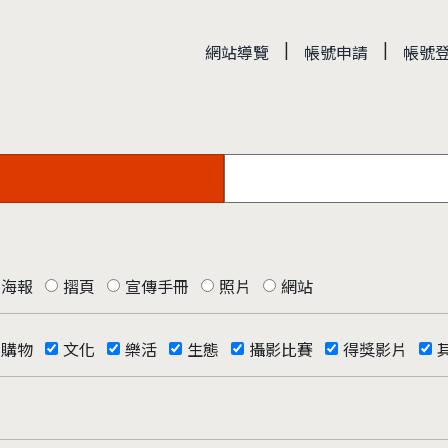
|
|
網站導覽
帳號申請
帳號
海報
摺頁
宣傳手冊
照片
網站
購物
文化
樂活
生態
攝影比賽
得獎影片
否