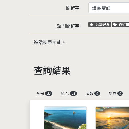
關鍵字
關鍵字標籤
關鍵
台灣好湯
自行
熱門關鍵字
進階搜尋功能
查詢結果
全部
影音
海報
摺頁
22
15
0
0