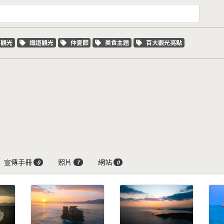
字標籤
關鍵字標籤
關鍵字標籤
關鍵字標籤
關鍵字標籤
車觀光
鐵道觀光
仲夏節
美食主題
百大觀光亮點
宣傳手冊
照片
網站
0
7
0