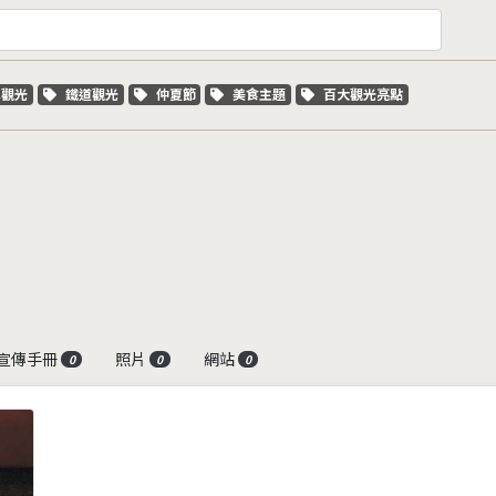
字標籤
關鍵字標籤
關鍵字標籤
關鍵字標籤
關鍵字標籤
車觀光
鐵道觀光
仲夏節
美食主題
百大觀光亮點
宣傳手冊
照片
網站
0
0
0