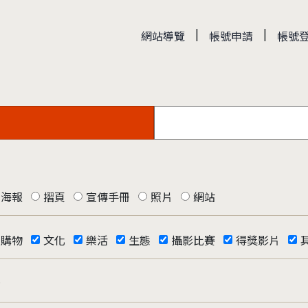
|
|
網站導覽
帳號申請
帳號
海報
摺頁
宣傳手冊
照片
網站
購物
文化
樂活
生態
攝影比賽
得獎影片
否