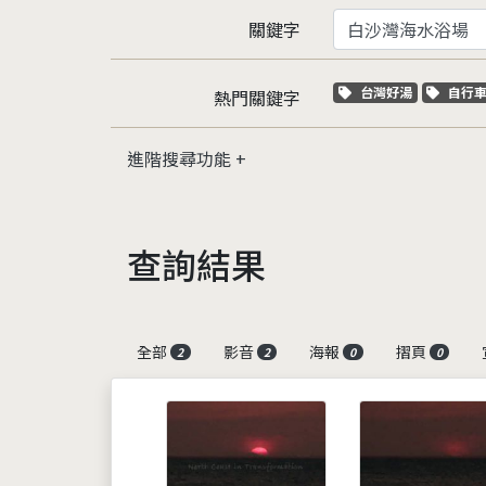
關鍵字
關鍵字標籤
關鍵
台灣好湯
自行
熱門關鍵字
進階搜尋功能
查詢結果
全部
影音
海報
摺頁
2
2
0
0