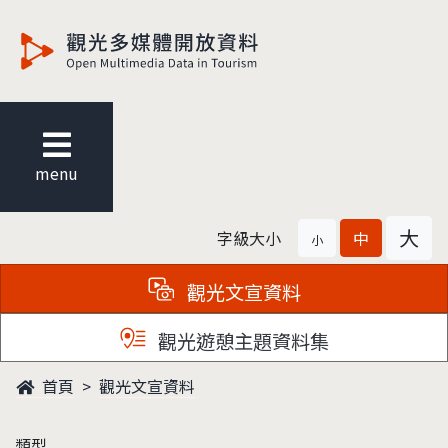
觀光多媒體開放資料
menu
大
字級大小
中
小
觀光文宣資料
觀光遊憩主題資料集
首頁
觀光文宣資料
類型