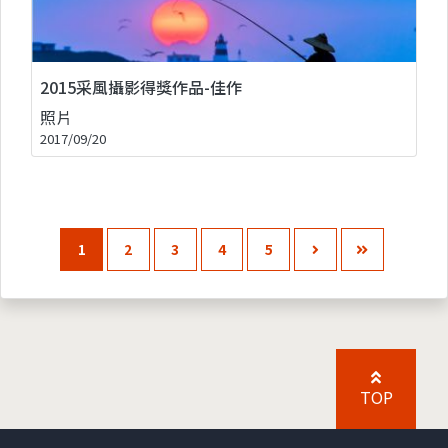
2015采風攝影得獎作品-佳作
照片
2017/09/20
1
2
3
4
5
TOP