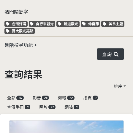
熱門關鍵字
關鍵字標籤
關鍵字標籤
關鍵字標籤
關鍵字標籤
關鍵字標籤
台灣好湯
自行車觀光
鐵道觀光
仲夏節
美食主題
關鍵字標籤
百大觀光亮點
進階搜尋功能
查詢
查詢結果
排序
全部
影音
海報
摺頁
76
24
12
3
宣傳手冊
照片
網站
0
37
0