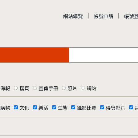
|
|
網站導覽
帳號申請
帳號
海報
摺頁
宣傳手冊
照片
網站
購物
文化
樂活
生態
攝影比賽
得獎影片
否