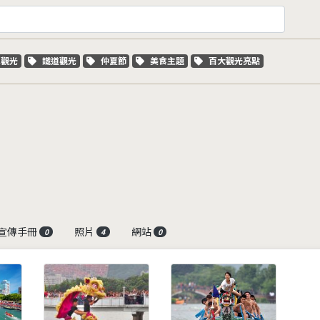
字標籤
關鍵字標籤
關鍵字標籤
關鍵字標籤
關鍵字標籤
車觀光
鐵道觀光
仲夏節
美食主題
百大觀光亮點
宣傳手冊
照片
網站
0
4
0