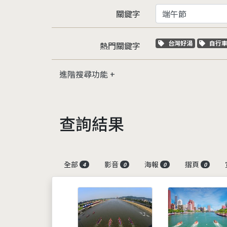
關鍵字
關鍵字標籤
關鍵
台灣好湯
自行
熱門關鍵字
進階搜尋功能
查詢結果
全部
影音
海報
摺頁
4
0
0
0