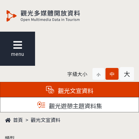
觀光多媒體開放資料
menu
大
字級大小
中
小
觀光文宣資料
觀光遊憩主題資料集
首頁
觀光文宣資料
類型