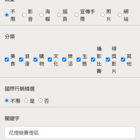
不
影
海
摺
宣傳手
照
網
限
音
報
頁
冊
片
站
分類
攝
得
美
浪
購
文
樂
生
影
獎
其
食
漫
物
化
活
態
比
影
他
賽
片
國際行銷精選
不限
是
否
關鍵字