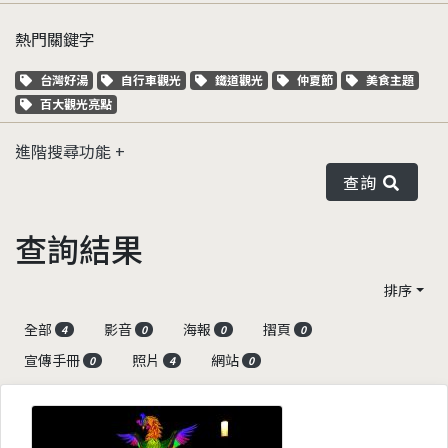
熱門關鍵字
關鍵字標籤
關鍵字標籤
關鍵字標籤
關鍵字標籤
關鍵字標籤
台灣好湯
自行車觀光
鐵道觀光
仲夏節
美食主題
關鍵字標籤
百大觀光亮點
進階搜尋功能
查詢
查詢結果
排序
全部
影音
海報
摺頁
4
0
0
0
宣傳手冊
照片
網站
0
4
0