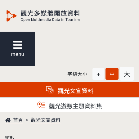
觀光多媒體開放資料
menu
大
字級大小
中
小
觀光文宣資料
觀光遊憩主題資料集
首頁
觀光文宣資料
類型