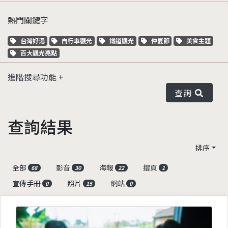
熱門關鍵字
關鍵字標籤
關鍵字標籤
關鍵字標籤
關鍵字標籤
關鍵字標籤
台灣好湯
自行車觀光
鐵道觀光
仲夏節
美食主題
關鍵字標籤
百大觀光亮點
進階搜尋功能
查詢
查詢結果
排序
全部
影音
海報
摺頁
68
30
22
1
宣傳手冊
照片
網站
0
15
0