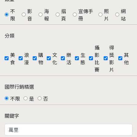
不
影
海
摺
宣傳手
照
網
限
音
報
頁
冊
片
站
分類
攝
得
美
浪
購
文
樂
生
影
獎
其
食
漫
物
化
活
態
比
影
他
賽
片
國際行銷精選
不限
是
否
關鍵字