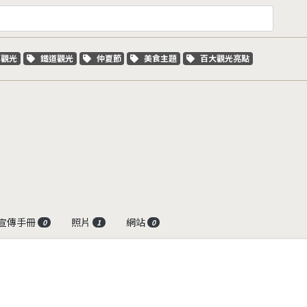
字標籤
關鍵字標籤
關鍵字標籤
關鍵字標籤
關鍵字標籤
車觀光
鐵道觀光
仲夏節
美食主題
百大觀光亮點
宣傳手冊
照片
網站
0
1
0