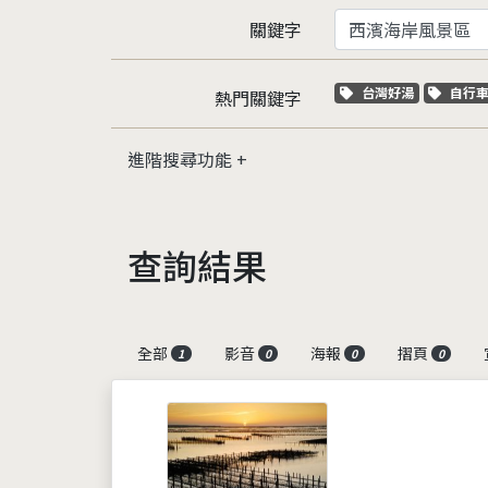
關鍵字
關鍵字標籤
關鍵
台灣好湯
自行
熱門關鍵字
進階搜尋功能
查詢結果
全部
影音
海報
摺頁
1
0
0
0