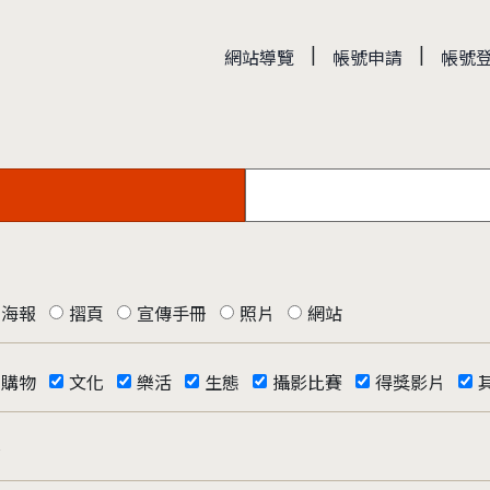
|
|
網站導覽
帳號申請
帳號
海報
摺頁
宣傳手冊
照片
網站
購物
文化
樂活
生態
攝影比賽
得獎影片
否