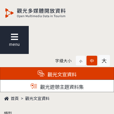
觀光多媒體開放資料
menu
大
字級大小
中
小
觀光文宣資料
觀光遊憩主題資料集
首頁
觀光文宣資料
類型