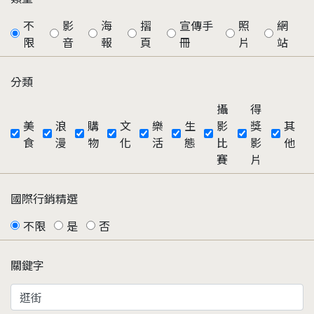
不
影
海
摺
宣傳手
照
網
限
音
報
頁
冊
片
站
分類
攝
得
美
浪
購
文
樂
生
影
獎
其
食
漫
物
化
活
態
比
影
他
賽
片
國際行銷精選
不限
是
否
關鍵字