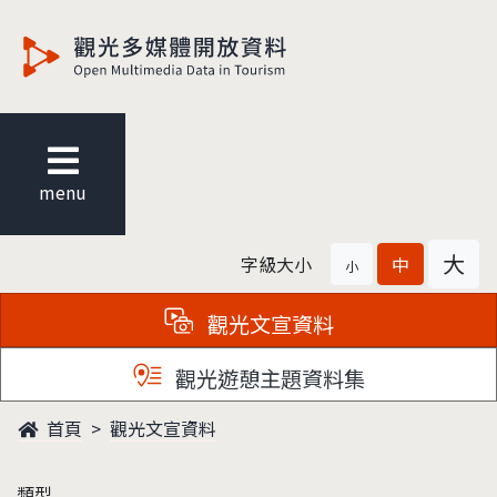
觀光多媒體開放資料
menu
大
字級大小
中
小
觀光文宣資料
觀光遊憩主題資料集
首頁
觀光文宣資料
類型