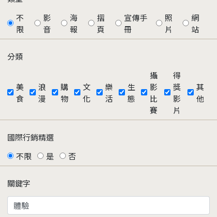
不
影
海
摺
宣傳手
照
網
限
音
報
頁
冊
片
站
分類
攝
得
美
浪
購
文
樂
生
影
獎
其
食
漫
物
化
活
態
比
影
他
賽
片
國際行銷精選
不限
是
否
關鍵字