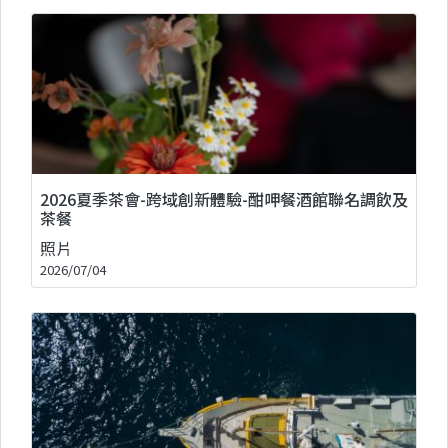
2026夏季茶會-跨域創新體驗-酣呷餐酒館聯名調飲及
茶餐
照片
2026/07/04