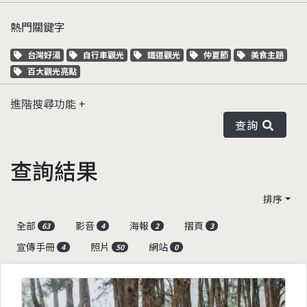
熱門關鍵字
關鍵字標籤
關鍵字標籤
關鍵字標籤
關鍵字標籤
關鍵字標籤
台灣好湯
自行車觀光
鐵道觀光
仲夏節
美食主題
關鍵字標籤
百大觀光亮點
進階搜尋功能
查詢
查詢結果
排序
全部
影音
海報
摺頁
63
4
2
3
宣傳手冊
照片
網站
4
50
0