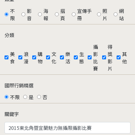
不
影
海
摺
宣傳手
照
網
限
音
報
頁
冊
片
站
分類
攝
得
美
浪
購
文
樂
生
影
獎
其
食
漫
物
化
活
態
比
影
他
賽
片
國際行銷精選
不限
是
否
關鍵字