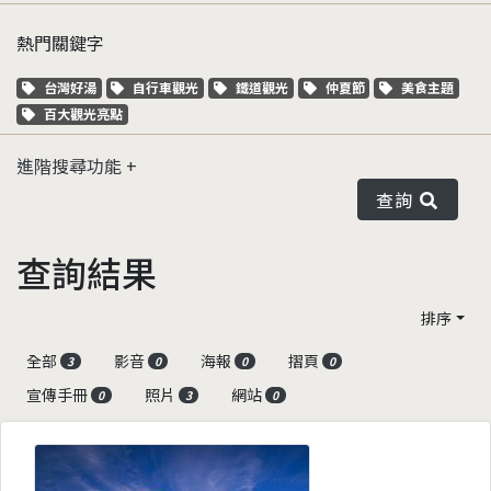
熱門關鍵字
關鍵字標籤
關鍵字標籤
關鍵字標籤
關鍵字標籤
關鍵字標籤
台灣好湯
自行車觀光
鐵道觀光
仲夏節
美食主題
關鍵字標籤
百大觀光亮點
進階搜尋功能
查詢
查詢結果
排序
全部
影音
海報
摺頁
3
0
0
0
宣傳手冊
照片
網站
0
3
0