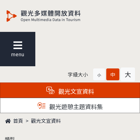
觀光多媒體開放資料
menu
大
字級大小
中
小
觀光文宣資料
觀光遊憩主題資料集
首頁
觀光文宣資料
類型