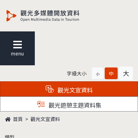
觀光多媒體開放資料
menu
大
字級大小
中
小
觀光文宣資料
觀光遊憩主題資料集
首頁
觀光文宣資料
類型