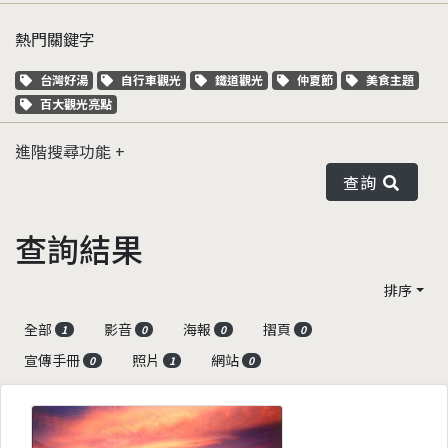
熱門關鍵字
關鍵字標籤
關鍵字標籤
關鍵字標籤
關鍵字標籤
關鍵字標籤
台灣好湯
自行車觀光
鐵道觀光
仲夏節
美食主題
關鍵字標籤
百大觀光亮點
進階搜尋功能
查詢
查詢結果
排序
全部
影音
海報
摺頁
1
0
0
0
宣傳手冊
照片
網站
0
1
0