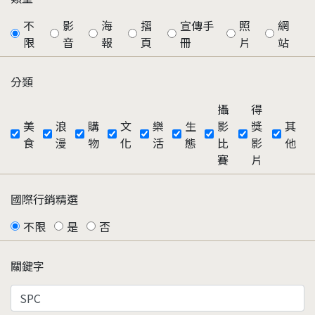
不
影
海
摺
宣傳手
照
網
限
音
報
頁
冊
片
站
分類
攝
得
美
浪
購
文
樂
生
影
獎
其
食
漫
物
化
活
態
比
影
他
賽
片
國際行銷精選
不限
是
否
關鍵字