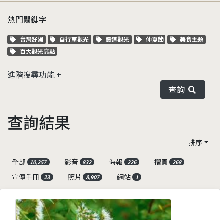
熱門關鍵字
關鍵字標籤
關鍵字標籤
關鍵字標籤
關鍵字標籤
關鍵字標籤
台灣好湯
自行車觀光
鐵道觀光
仲夏節
美食主題
關鍵字標籤
百大觀光亮點
進階搜尋功能
查詢
查詢結果
排序
全部
影音
海報
摺頁
10,257
832
226
268
宣傳手冊
照片
網站
23
8,907
1