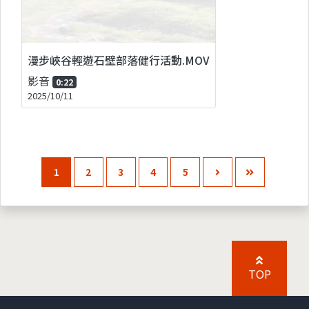
漫步峽谷輕遊石壁部落健行活動.MOV
影音
0:22
2025/10/11
1
2
3
4
5
TOP