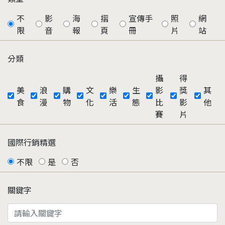
不
影
海
摺
宣傳手
照
網
限
音
報
頁
冊
片
站
分類
攝
得
美
浪
購
文
樂
生
影
獎
其
食
漫
物
化
活
態
比
影
他
賽
片
國際行銷精選
不限
是
否
關鍵字