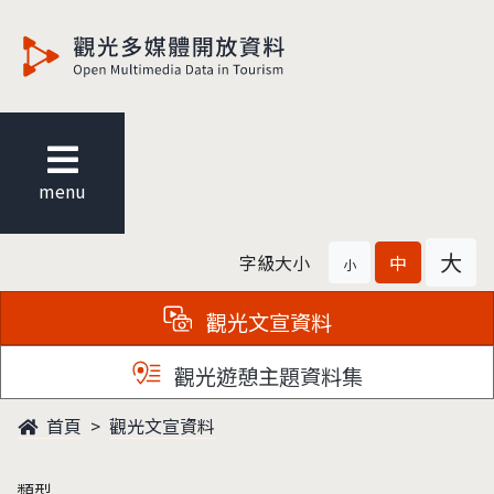
觀光多媒體開放資料
menu
大
字級大小
中
小
觀光文宣資料
觀光遊憩主題資料集
首頁
觀光文宣資料
類型