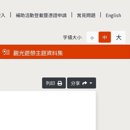
|
|
|
登入
補助活動登載暨憑證申請
常見問題
English
大
字級大小
中
小
觀光遊憩主題資料集
列印
分享