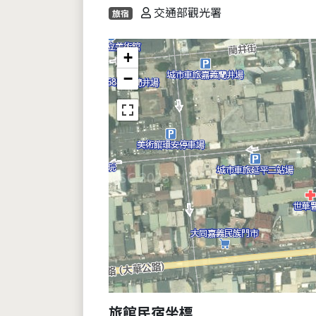
交通部觀光署
旅宿
+
−
旅館民宿坐標