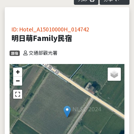
ID: Hotel_A15010000H_014742
明日萌Family民宿
交通部觀光署
旅宿
+
−