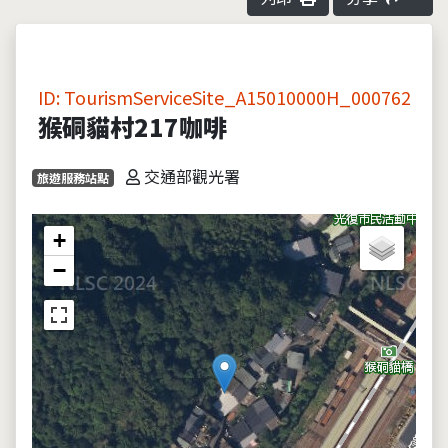
ID: TourismServiceSite_A15010000H_000762
猴硐貓村217咖啡
交通部觀光署
旅遊服務站點
+
−