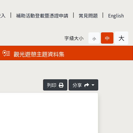
|
|
|
登入
補助活動登載暨憑證申請
常見問題
English
大
字級大小
中
小
觀光遊憩主題資料集
列印
分享