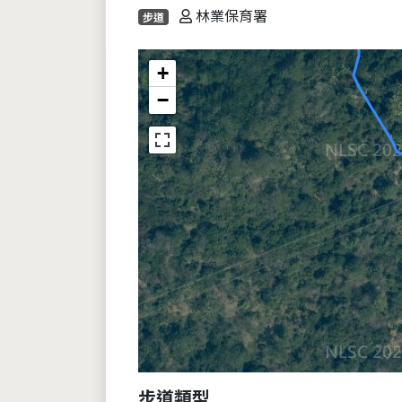
林業保育署
步道
+
−
步道類型